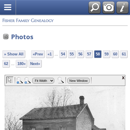
Fisher Family Genealogy
Photos
» Show All
«Prev
«1
...
54
55
56
57
58
59
60
61
62
...
180»
Next»